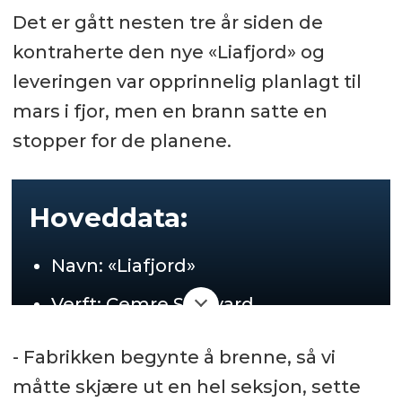
Det er gått nesten tre år siden de
kontraherte den nye «Liafjord» og
leveringen var opprinnelig planlagt til
mars i fjor, men en brann satte en
stopper for de planene.
Hoveddata:
Navn: «Liafjord»
Verft: Cemre Shipyard
Byggenummer: 78
- Fabrikken begynte å brenne, så vi
Design: Salt Ship Design
måtte skjære ut en hel seksjon, sette