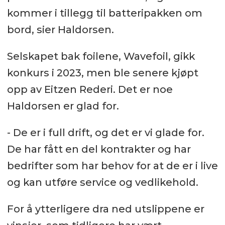
kommer i tillegg til batteripakken om
Brannslukningsutstyr: Aksis
bord, sier Haldorsen.
Livbåter: Viking Norsafe
Selskapet bak foilene, Wavefoil, gikk
Elektrisk installasjon: BMA
konkurs i 2023, men ble senere kjøpt
Technology
opp av Eitzen Rederi. Det er noe
Haldorsen er glad for.
- De er i full drift, og det er vi glade for.
De har fått en del kontrakter og har
bedrifter som har behov for at de er i live
og kan utføre service og vedlikehold.
For å ytterligere dra ned utslippene er